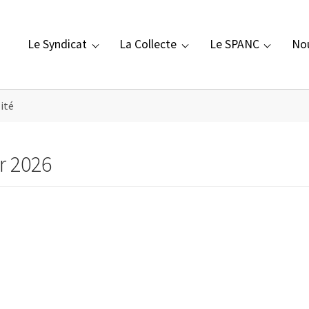
Le Syndicat
La Collecte
Le SPANC
No
Submenu for "Le Syndicat"
Submenu for "La Collecte"
Submenu for "Le SP
Subm
ité
r 2026