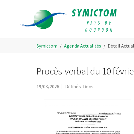
Skip to main navigation
Aller au contenu principal
Skip to page footer
SYMICTOM
PAYS DE
GOURDON
Vous êtes ici:
Symictom
Agenda Actualités
Détail Actual
Procès-verbal du 10 févrie
19/03/2026
Délibérations