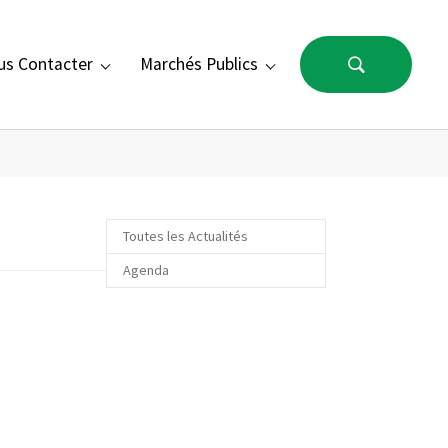
us Contacter
Marchés Publics
ANC"
enu for "Nous Contacter"
Submenu for "Marchés Publics"
Toutes les Actualités
Agenda